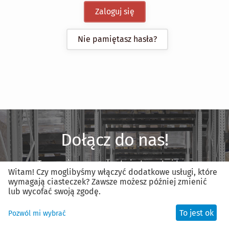
Zaloguj się
Nie pamiętasz hasła?
Dołącz do nas!
Tworzenie nowego konta jest proste i trwa
Witam! Czy moglibyśmy włączyć dodatkowe usługi, które
mniej niż minutę.
wymagają ciasteczek? Zawsze możesz później zmienić
lub wycofać swoją zgodę.
Zarejestruj nowe konto
To jest ok
Pozwól mi wybrać