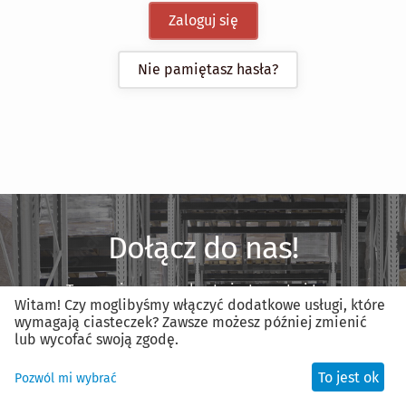
Zaloguj się
Nie pamiętasz hasła?
Dołącz do nas!
Tworzenie nowego konta jest proste i trwa
Witam! Czy moglibyśmy włączyć dodatkowe usługi, które
mniej niż minutę.
wymagają ciasteczek? Zawsze możesz później zmienić
lub wycofać swoją zgodę.
Zarejestruj nowe konto
To jest ok
Pozwól mi wybrać