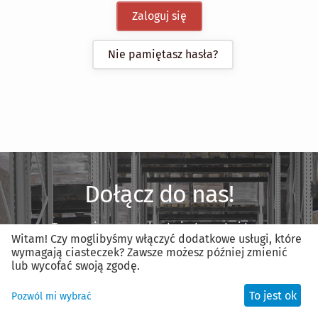
Zaloguj się
Nie pamiętasz hasła?
Dołącz do nas!
Tworzenie nowego konta jest proste i trwa
Witam! Czy moglibyśmy włączyć dodatkowe usługi, które
mniej niż minutę.
wymagają ciasteczek? Zawsze możesz później zmienić
lub wycofać swoją zgodę.
Zarejestruj nowe konto
To jest ok
Pozwól mi wybrać