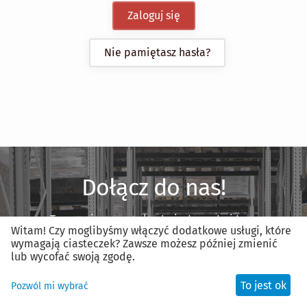
Zaloguj się
Nie pamiętasz hasła?
Dołącz do nas!
Tworzenie nowego konta jest proste i trwa
Witam! Czy moglibyśmy włączyć dodatkowe usługi, które
mniej niż minutę.
wymagają ciasteczek? Zawsze możesz później zmienić
lub wycofać swoją zgodę.
Zarejestruj nowe konto
To jest ok
Pozwól mi wybrać